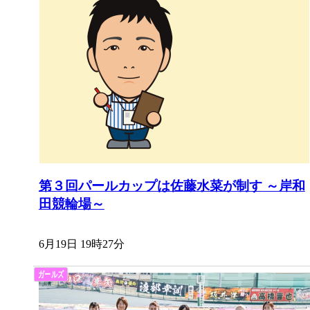
第３回パールカップは佐藤水菜が制す ～岸和
田競輪場～
6月19日 19時27分