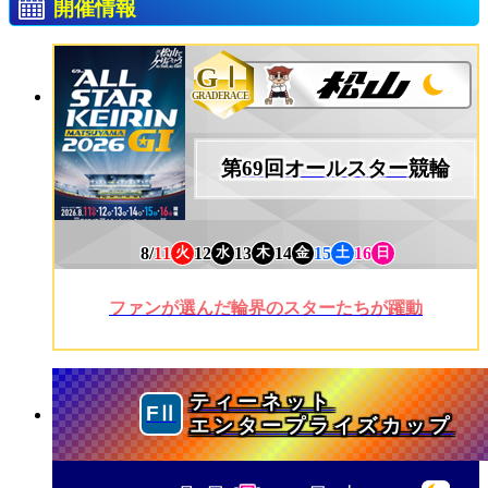
開催情報
GⅠ
GRADERACE
第69回オールスター競輪
8/
11
12
13
14
15
16
火
水
木
金
土
日
ファンが選んだ輪界のスターたちが躍動
ティーネット
エンタープライズカップ