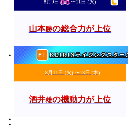
8月9日
(日)
〜11日
(火)
山本
の総合力が上位
勝
KEIRINライジングスター
8月11日
(火)
〜13日
(木)
酒井
の機動力が上位
雄