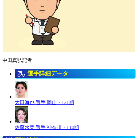
中田真弘記者
選手詳細データ
太田海也 選手
岡山・121期
佐藤水菜 選手
神奈川・114期