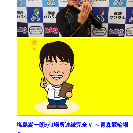
塩島嵩一朗が3場所連続完全Ｖ ～青森競輪場
～