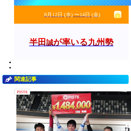
8月12日
(水)
〜14日
(金)
半田
が率いる九州勢
誠
関連記事