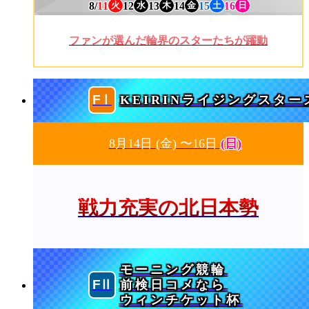
8/
11
12
13
14
15
16
火
水
木
金
土
日
ファンが選んだ輪界のスターたちが躍動
KEIRINライジングスター
8月14日
(金)
〜16日
(日)
戦力充実の北日本勢
モーニング競輪
前検日コメなら
ウィンチケット杯