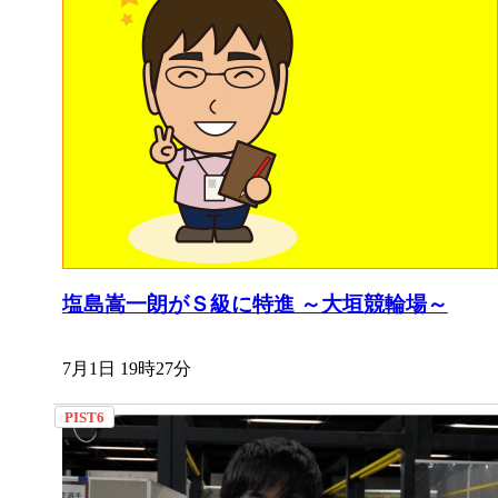
塩島嵩一朗がＳ級に特進 ～大垣競輪場～
7月1日 19時27分