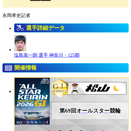
永岡孝史記者
選手詳細データ
塩島嵩一朗 選手
神奈川・125期
開催情報
GⅠ
GRADERACE
第69回オールスター競輪