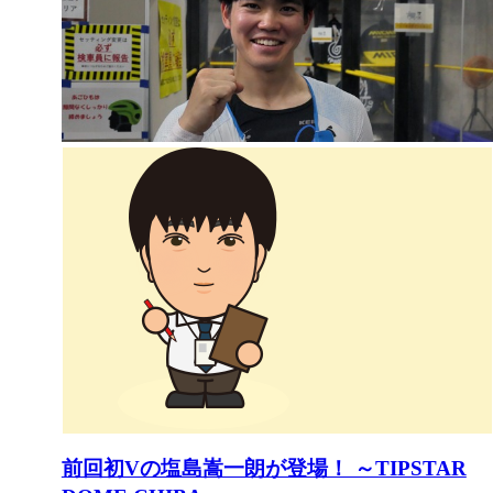
前回初Vの塩島嵩一朗が登場！ ～TIPSTAR