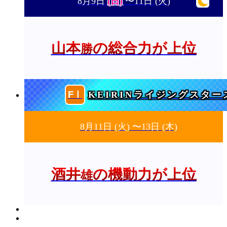
8月9日
(日)
〜11日
(火)
山本
の総合力が上位
勝
KEIRINライジングスター
8月11日
(火)
〜13日
(木)
酒井
の機動力が上位
雄