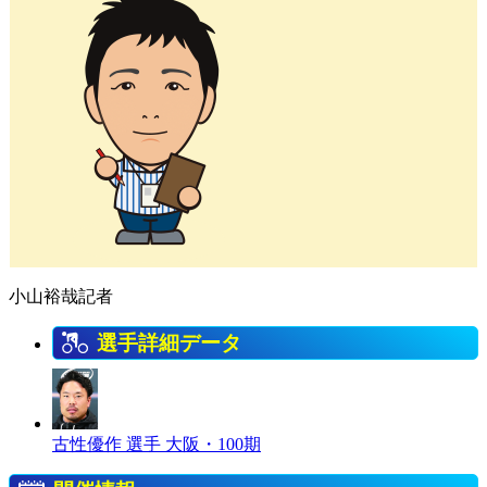
小山裕哉記者
選手詳細データ
古性優作 選手
大阪・100期