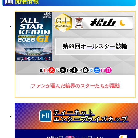
開催情報
GⅠ
GRADERACE
第69回オールスター競輪
8/
11
12
13
14
15
16
火
水
木
金
土
日
ファンが選んだ輪界のスターたちが躍動
ティーネット
エンタープライズカップ