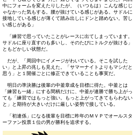
中にフォームを変えたりしたが、（いつもは）こんな感じじ
ゃなかった気もする。腰が抜けている感じがある。サドルに
接地している感じが薄くて踏み出しにドンと踏めない。苦し
い感じがある」
「練習で思っていたことがレースに出てしまっています。
サドルに座り直すのも多いし、そのたびにトルクが抜ける」
ともどかしい状態だ。
だが、「周回中にイメージがわいている。そこを試した
い」と上昇の兆しも見えた。「サマーナイトよりもマシだと
思う」と１開催ごとに修正できていることも事実だ。
明日の準決勝は後輩の中釜章成を目標に得た。中釜とは
「練習も一緒」にする間柄だけに、中釜が連勝で勝ち上がっ
ても「練習ではもっと強い。もっと上がってきてもらわない
と」と期待が大きいだけに厳しい姿勢で接している。
「初連係」になる後輩を目標に昨年のＭＶＰでオールスタ
ーファン投票１位の男が勝利を追求する。