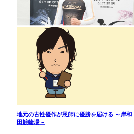
地元の古性優作が恩師に優勝を届ける ～岸和
田競輪場～