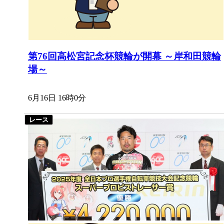
第76回高松宮記念杯競輪が開幕 ～岸和田競輪
場～
6月16日 16時0分