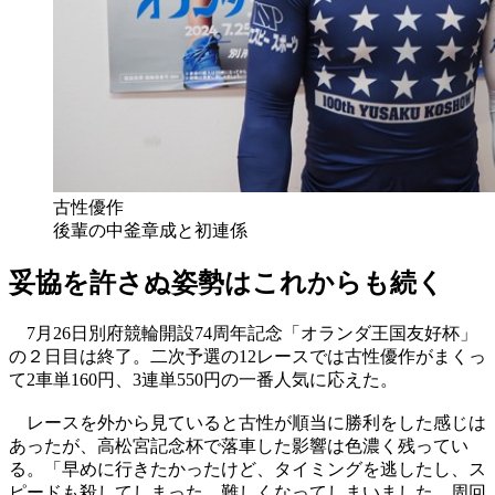
古性優作
後輩の中釜章成と初連係
妥協を許さぬ姿勢はこれからも続く
7月26日別府競輪開設74周年記念「オランダ王国友好杯」
の２日目は終了。二次予選の12レースでは古性優作がまくっ
て2車単160円、3連単550円の一番人気に応えた。
レースを外から見ていると古性が順当に勝利をした感じは
あったが、高松宮記念杯で落車した影響は色濃く残ってい
る。「早めに行きたかったけど、タイミングを逃したし、ス
ピードも殺してしまった。難しくなってしまいました。周回