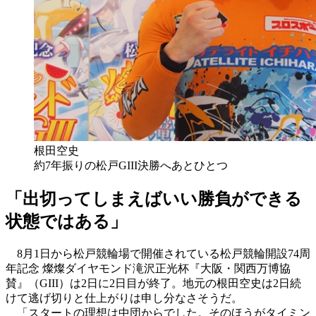
根田空史
約7年振りの松戸GIII決勝へあとひとつ
「出切ってしまえばいい勝負ができる
状態ではある」
8月1日から松戸競輪場で開催されている松戸競輪開設74周
年記念 燦燦ダイヤモンド滝沢正光杯『大阪・関西万博協
賛』（GIII）は2日に2日目が終了。地元の根田空史は2日続
けて逃げ切りと仕上がりは申し分なさそうだ。
「スタートの理想は中団からでした。そのほうがタイミン