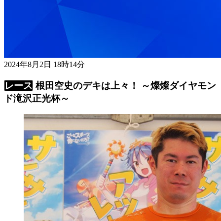
2024年8月2日 18時14分
根田空史のデキは上々！ ～燦燦ダイヤモン
ド滝沢正光杯～