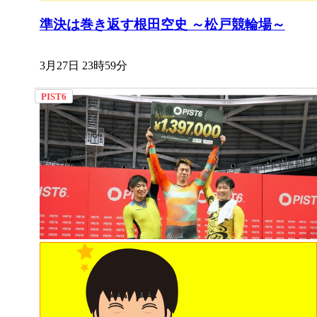
準決は巻き返す根田空史 ～松戸競輪場～
3月27日 23時59分