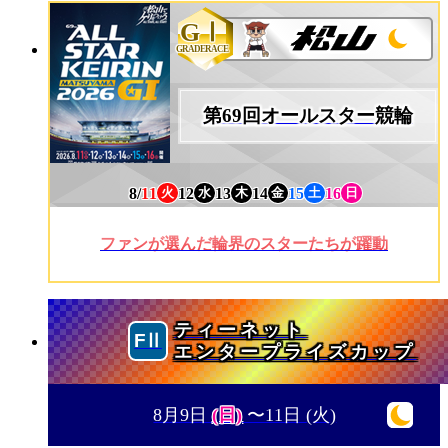
GⅠ
GRADERACE
第69回オールスター競輪
8/
11
12
13
14
15
16
火
水
木
金
土
日
ファンが選んだ輪界のスターたちが躍動
ティーネット
エンタープライズカップ
8月9日
(日)
〜11日
(火)