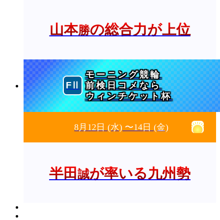
山本
の総合力が上位
勝
モーニング競輪
前検日コメなら
ウィンチケット杯
8月12日
(水)
〜14日
(金)
半田
が率いる九州勢
誠