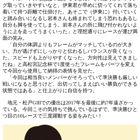
グ取っていきやすいなと。伊東君が早めに切ってくれて落ち
着いて持つ距離で仕掛けた。あそこで（伊東に）付いていく
と踏み合いになるし岩本さんも絡まれてしまう恐れもあるし
自分も脚を使ってしまう。岩本さんの所に飛び付かれないよ
うに上を走ってうまくいった」と理想通りにレースが運び満
面の笑み。
「自分の体調よりもフレームがマッチしているのが大き
い。力が逃げずにしっかりと伝わるしバランスが良くなっ
た。スピードも上がりやすくなった。方向性は見えてきまし
たね」と高松宮記念杯で1度使ったフレームをパーツを変え
て今回から使用して納得の表情を見せた。
「今回は相当良いメンバーがそろっていて準決勝も厳しい
戦いになると思うけど、出切ってしまえばいい勝負ができる
状態ではある」と仕上がりに自信を持つ。
地元・松戸GIIIでの優出は2017年を最後に約7年遠ざかっ
ている。今回こその気持ちで挑んでいるはずで、準決勝ひと
つ目の10レースで三度躍動する姿をみたい！