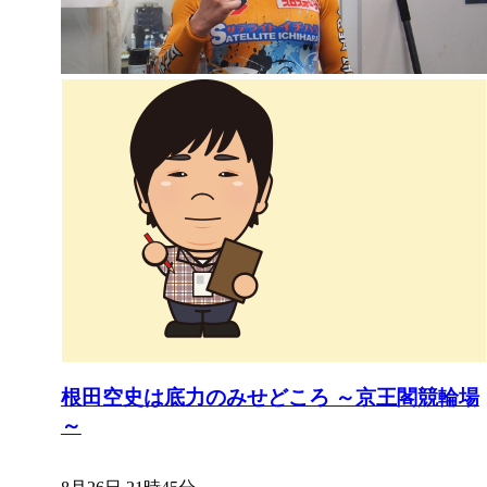
根田空史は底力のみせどころ ～京王閣競輪場
～