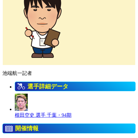
池端航一記者
選手詳細データ
根田空史 選手
千葉・94期
開催情報