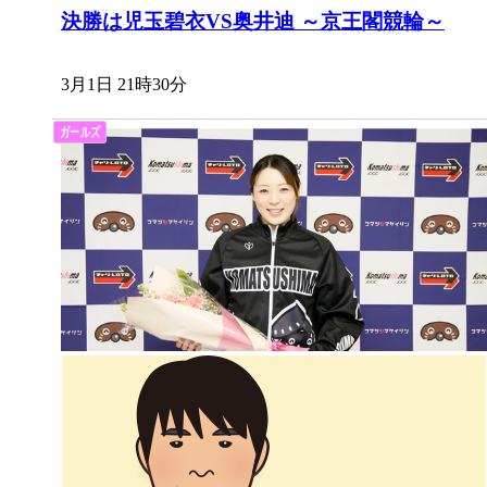
決勝は児玉碧衣VS奥井迪 ～京王閣競輪～
3月1日 21時30分