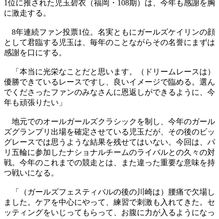
1位に推された児玉碧衣（福岡・108期）は、今年も感謝を胸
に激走する。
8年連続ファン投票1位。名実ともにガールズケイリンの顔
として君臨する児玉は、毎年のことながらその名誉にまずは
感謝を口にする。
「本当に光栄なことだと思います。（ドリームレースは）
優勝できているレースですし、良いイメージで臨める。選ん
でくださったファンのみなさんに恩返しができるように、今
年も頑張りたい」
地元でのオールガールズクラシックを制し、今年のガール
ズグランプリ出場を確定させている児玉だが、その後のビッ
グレースでは思うような結果を残せてはいない。今回は、パ
リ五輪に参加したナショナルチームのライバルとの久々の対
戦。今年のこれまでの競走とは、また違った重要な意味を持
つ戦いになる。
「（ガールズフェスティバルの後の川崎は）腰痛で欠場し
ました。ケアを中心にやって、練習で刺激も入れてきた。セ
ッティングをいじってもらって、お腹に力が入るようになっ