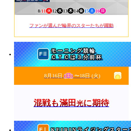
8/
11
12
13
14
15
16
火
水
木
金
土
日
ファンが選んだ輪界のスターたちが躍動
モーニング競輪
ＣＴＣは３分前杯
8月16日
(日)
〜18日
(火)
混戦も滿田
に期待
光
KEIRINライジングスター