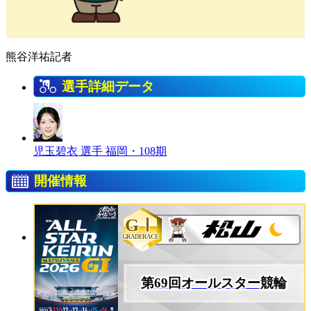
熊谷洋祐記者
選手詳細データ
児玉碧衣 選手
福岡・108期
開催情報
GⅠ
GRADERACE
第69回オールスター競輪