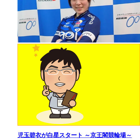
児玉碧衣が白星スタート ～京王閣競輪場～