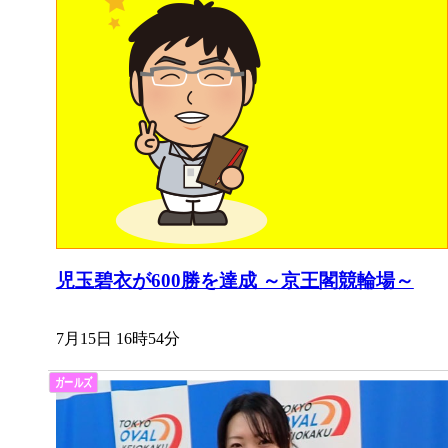
児玉碧衣が600勝を達成 ～京王閣競輪場～
7月15日 16時54分