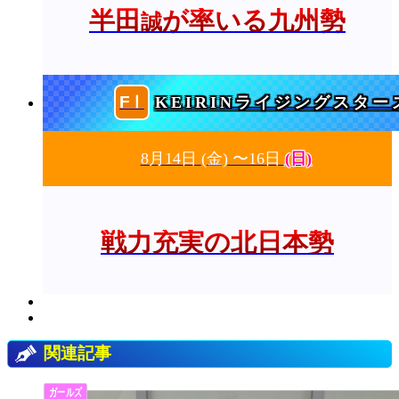
半田
が率いる九州勢
誠
KEIRINライジングスター
8月14日
(金)
〜16日
(日)
戦力充実の北日本勢
関連記事