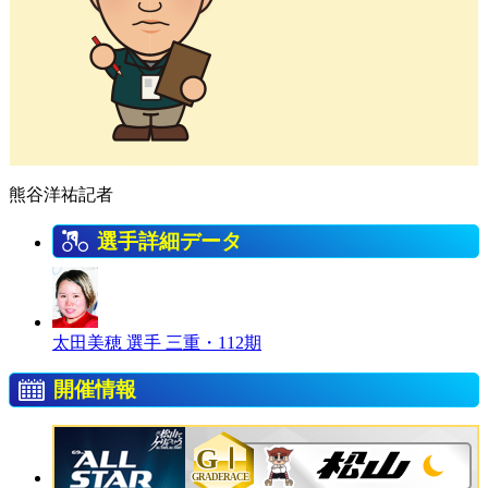
熊谷洋祐記者
選手詳細データ
太田美穂 選手
三重・112期
開催情報
GⅠ
GRADERACE