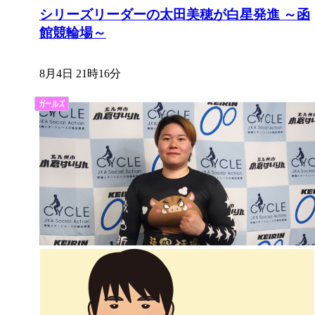
シリーズリーダーの太田美穂が白星発進 ～函
館競輪場～
8月4日 21時16分