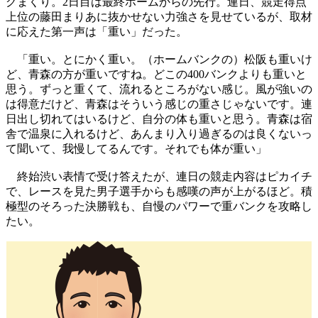
グまくり。2日目は最終ホームからの先行。連日、競走得点
上位の藤田まりあに抜かせない力強さを見せているが、取材
に応えた第一声は「重い」だった。
「重い。とにかく重い。（ホームバンクの）松阪も重いけ
ど、青森の方が重いですね。どこの400バンクよりも重いと
思う。ずっと重くて、流れるところがない感じ。風が強いの
は得意だけど、青森はそういう感じの重さじゃないです。連
日出し切れてはいるけど、自分の体も重いと思う。青森は宿
舎で温泉に入れるけど、あんまり入り過ぎるのは良くないっ
て聞いて、我慢してるんです。それでも体が重い」
終始渋い表情で受け答えたが、連日の競走内容はピカイチ
で、レースを見た男子選手からも感嘆の声が上がるほど。積
極型のそろった決勝戦も、自慢のパワーで重バンクを攻略し
たい。