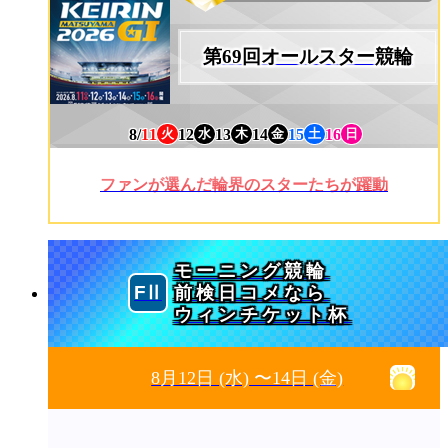
第69回オールスター競輪
8/
11
12
13
14
15
16
火
水
木
金
土
日
ファンが選んだ輪界のスターたちが躍動
モーニング競輪
前検日コメなら
ウィンチケット杯
8月12日
(水)
〜14日
(金)