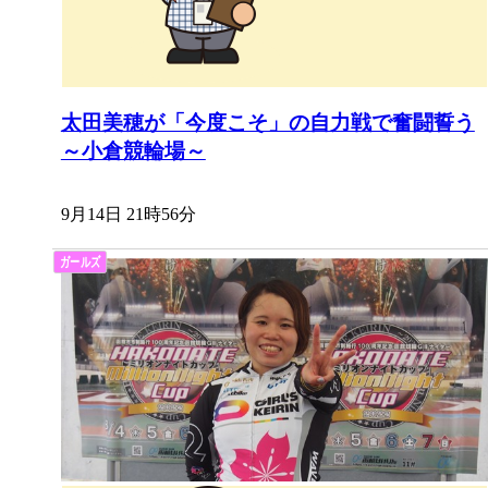
太田美穂が「今度こそ」の自力戦で奮闘誓う
～小倉競輪場～
9月14日 21時56分