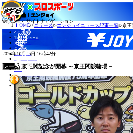
当たる競輪！エンジョイ
エンジョイサイトナビゲーション
HOME
ニュース
エンジョイニュース記事一覧
京王
今日の結果
TMスケジュール
カレンダー
ニュース
2024年10月25日 16時42分
選手データ
記者ランキング
競輪場データ
京王閣記念が開幕 ～京王閣競輪場～
INFO
エンジョイとは？