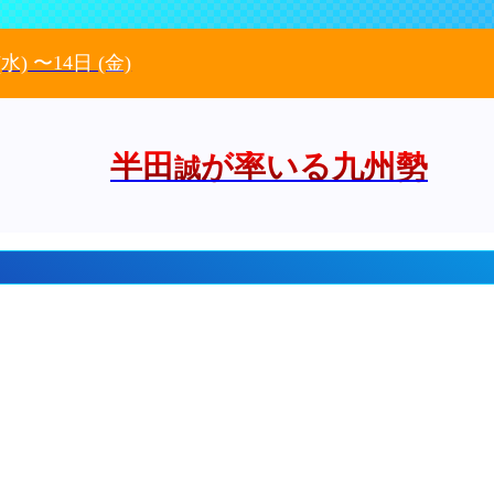
(水)
〜14日
(金)
半田
が率いる九州勢
誠