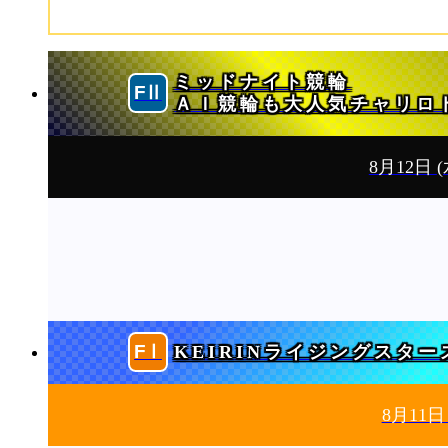
ミッドナイト競輪
ＡＩ競輪も大人気チャリロ
8月12日
(
KEIRINライジングスター
8月11