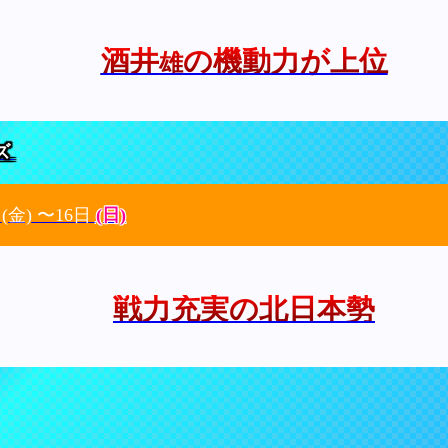
酒井
の機動力が上位
雄
ズ
日
(金)
〜16日
(日)
戦力充実の北日本勢