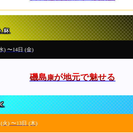
ト杯
水)
〜14日
(金)
磯島
が地元で魅せる
康
ズ
日
(火)
〜13日
(木)