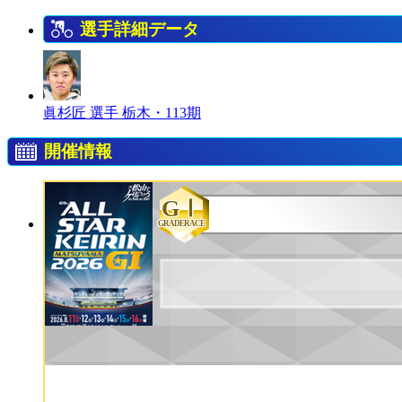
選手詳細データ
眞杉匠 選手
栃木・113期
開催情報
GⅠ
GRADERACE