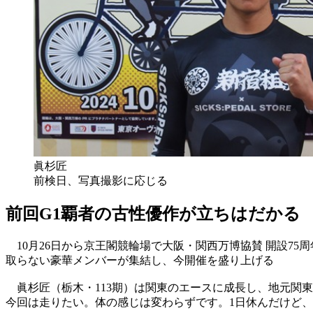
眞杉匠
前検日、写真撮影に応じる
前回G1覇者の古性優作が立ちはだかる
10月26日から京王閣競輪場で大阪・関西万博協賛 開設7
取らない豪華メンバーが集結し、今開催を盛り上げる
眞杉匠（栃木・113期）は関東のエースに成長し、地元関
今回は走りたい。体の感じは変わらずです。1日休んだけど