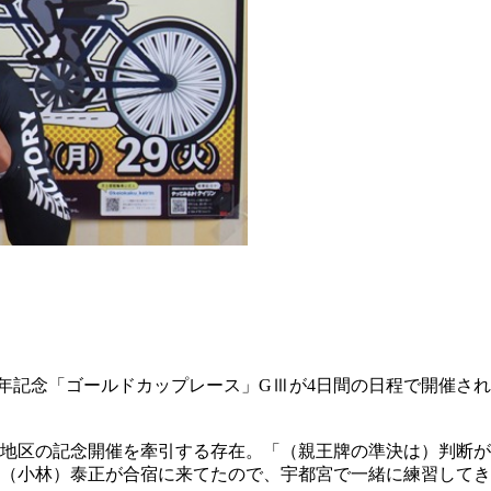
5周年記念「ゴールドカップレース」GⅢが4日間の日程で開催さ
東地区の記念開催を牽引する存在。「（親王牌の準決は）判断
、（小林）泰正が合宿に来てたので、宇都宮で一緒に練習して