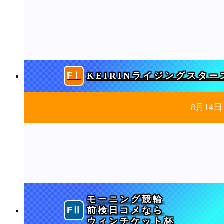
KEIRINライジングスター
8月14
モーニング競輪
前検日コメなら
ウィンチケット杯