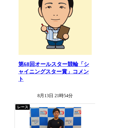
第68回オールスター競輪「シ
ャイニングスター賞」コメン
ト
8月13日 21時54分