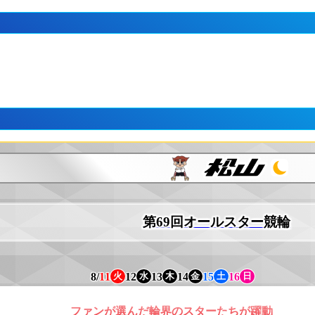
第69回オールスター競輪
8/
11
12
13
14
15
16
火
水
木
金
土
日
ファンが選んだ輪界のスターたちが躍動