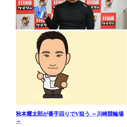
秋本耀太郎が番手回りでV狙う ～川崎競輪場
～