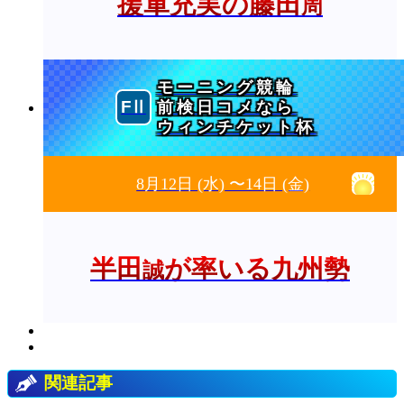
援軍充実の藤田
周
モーニング競輪
前検日コメなら
ウィンチケット杯
8月12日
(水)
〜14日
(金)
半田
が率いる九州勢
誠
関連記事