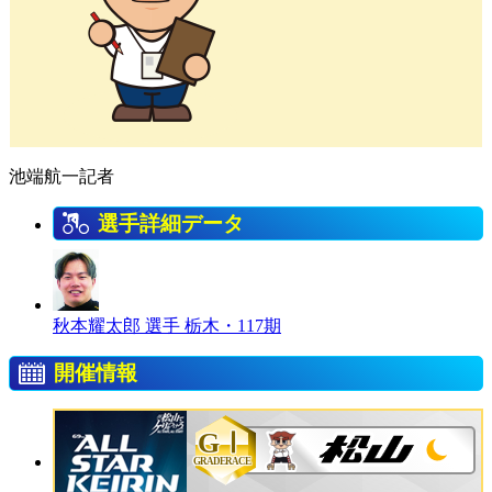
池端航一記者
選手詳細データ
秋本耀太郎 選手
栃木・117期
開催情報
GⅠ
GRADERACE