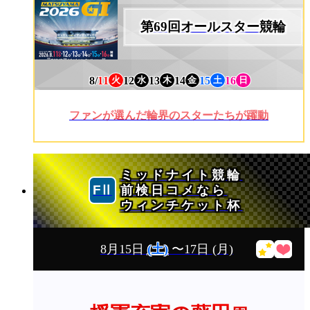
第69回オールスター競輪
8/
11
12
13
14
15
16
火
水
木
金
土
日
ファンが選んだ輪界のスターたちが躍動
ミッドナイト競輪
前検日コメなら
ウィンチケット杯
8月15日
(土)
〜17日
(月)