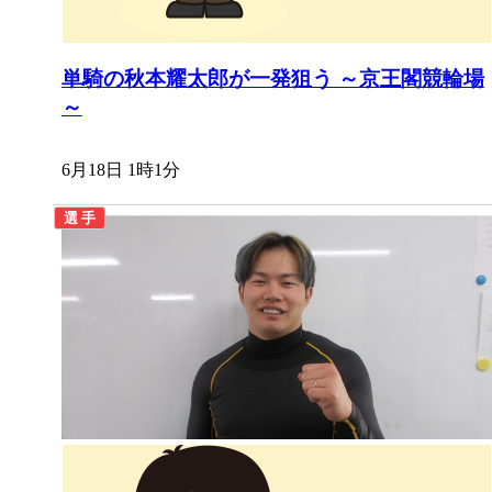
単騎の秋本耀太郎が一発狙う ～京王閣競輪場
～
6月18日 1時1分