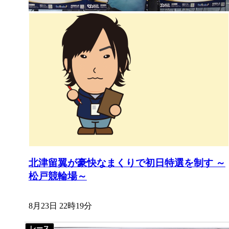
北津留翼が豪快なまくりで初日特選を制す ～
松戸競輪場～
8月23日 22時19分