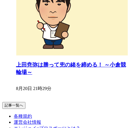
上田尭弥は勝って兜の緒を締める！ ～小倉競
輪場～
8月20日 21時29分
記事一覧へ
各種規約
運営会社情報