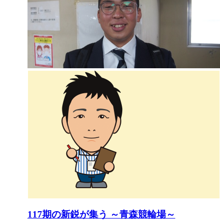
117期の新鋭が集う ～青森競輪場～