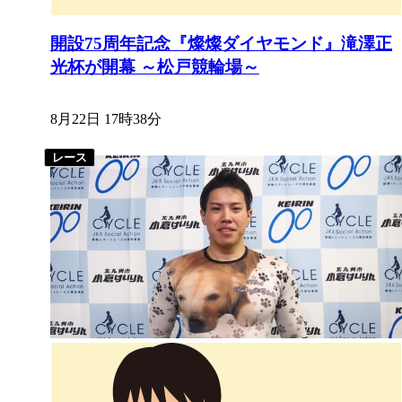
開設75周年記念『燦燦ダイヤモンド』滝澤正
光杯が開幕 ～松戸競輪場～
8月22日 17時38分