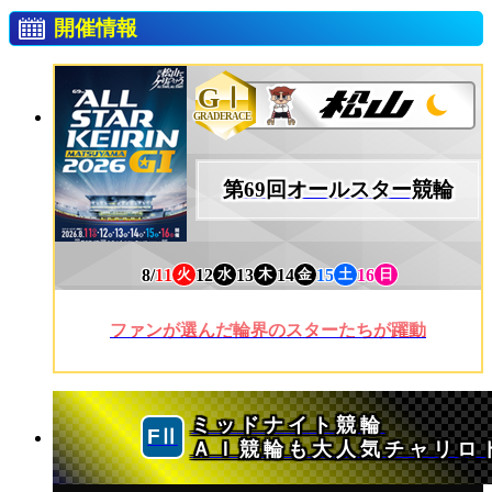
開催情報
GⅠ
GRADERACE
第69回オールスター競輪
8/
11
12
13
14
15
16
火
水
木
金
土
日
ファンが選んだ輪界のスターたちが躍動
ミッドナイト競輪
ＡＩ競輪も大人気チャリロ