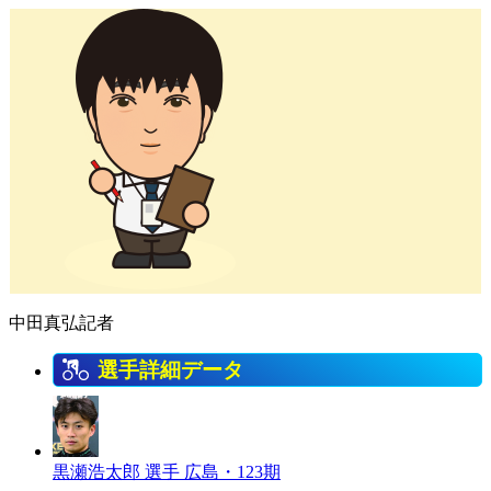
中田真弘記者
選手詳細データ
黒瀬浩太郎 選手
広島・123期