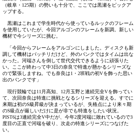
（岐阜・125期）の勢いも十分で、ここでは黒瀬をピックア
ップする。
黒瀬はこれまで学生時代から使っているルックのフレーム
を使用していたが、今回アルゴンのフレームを新調。新しい
機材で今シリーズに挑む。
「今回からフレームをアルゴンにしました。ディスクも新
調して機材はバッチリだけど、外のバンクではタイムは出な
かった。河端さんを倒して世代交代できるように頑張りた
い。ここが終わって中3日の奈良で特進が懸かるシリーズな
ので緊張しますね。でも奈良は1・2班戦の初Vを飾った思い
出のバンクです」
現行競輪では11月高知、12月玉野と連続完全Vを飾ってい
て、次回奈良は特進に挑戦となるシリーズを迎える。すでに
来期は初のS級昇級が決まっているが、失格点により来々期
のS級点が厳しいだけに是が非でも特進をしたい状況。
PIST6は3連続完全V中だが、今年2度河端に敗れているので3
度目の正直で河端を破り、次走の特進シリーズにつなげた
い。