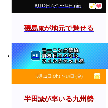
8月12日
(水)
〜14日
(金)
磯島
が地元で魅せる
康
モーニング競輪
前検日コメなら
ウィンチケット杯
8月12日
(水)
〜14日
(金)
半田
が率いる九州勢
誠