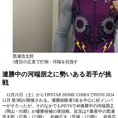
黒瀬浩太郎
3度目の正直で打倒・河端を目指す
連勝中の河端朋之に勢いある若手が挑
戦
12月21日（土）からTIPSTAR DOME CHIBAでPIST6 2024
12月 第3戦が開催される。優勝経験者5名を中心に好メンバ
ーがそろったが、そのなかでもPIST6で48連勝中の河端朋之
（岡山・95期）が優勝候補の筆頭格。近況はV量産中の黒瀬
浩太郎（広島・123期）、松崎広太（茨城・123期）、岩井芯