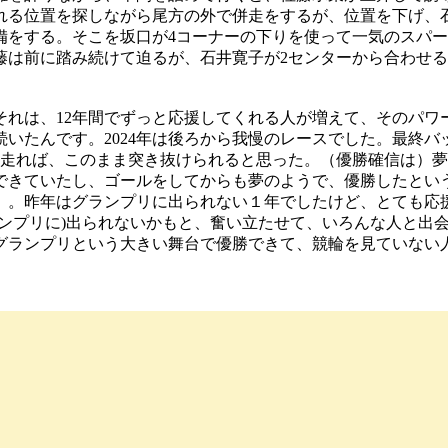
れる位置を探しながら尾方の外で併走をするが、位置を下げ、
をする。そこを坂口が4コーナーの下りを使って一気のスパー
藤は前に踏み続けて迫るが、石井寛子が2センターから合わせ
、それは、12年間でずっと応援してくれる人が増えて、そのパ
いたんです。2024年は後ろから我慢のレースでした。最終バ
ず走れば、このまま突き抜けられると思った。（優勝確信は）
できていたし、ゴールをしてからも夢のようで、優勝したとい
）。昨年はグランプリに出られない１年でしたけど、とても応
ランプリに)出られないかもと、奮い立たせて、いろんな人と出
グランプリという大きい舞台で優勝できて、競輪を見ていない