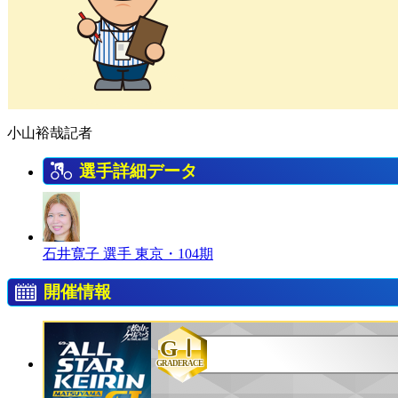
小山裕哉記者
選手詳細データ
石井寛子 選手
東京・104期
開催情報
GⅠ
GRADERACE