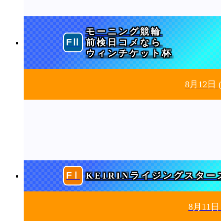
モーニング競輪
前検日コメなら
ウィンチケット杯
8月12日
KEIRINライジングスター
8月11