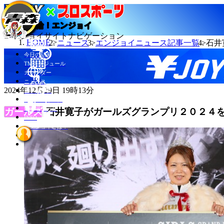
当たる競輪！エンジョイ
エンジョイサイトナビゲーション
HOME
ニュース
エンジョイニュース記事一覧
石井
今日の結果
TMスケジュール
カレンダー
ニュース
2024年12月29日 19時13分
選手データ
記者ランキング
競輪場データ
石井寛子がガールズグランプリ２０２４を
INFO
エンジョイとは？