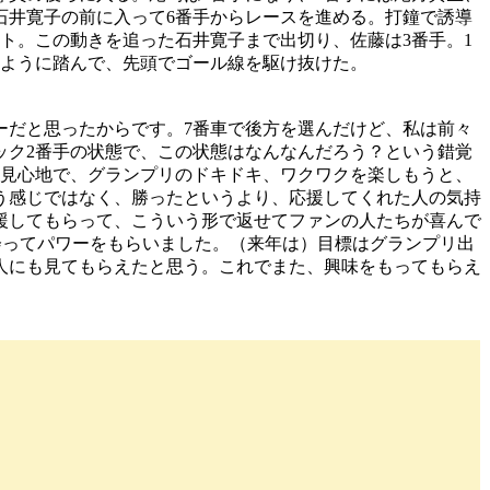
石井寛子の前に入って6番手からレースを進める。打鐘で誘導
ト。この動きを追った石井寛子まで出切り、佐藤は3番手。1
るように踏んで、先頭でゴール線を駆け抜けた。
ワーだと思ったからです。7番車で後方を選んだけど、私は前々
ック2番手の状態で、この状態はなんなんだろう？という錯覚
夢見心地で、グランプリのドキドキ、ワクワクを楽しもうと、
う感じではなく、勝ったというより、応援してくれた人の気持
援してもらって、こういう形で返せてファンの人たちが喜んで
会ってパワーをもらいました。（来年は）目標はグランプリ出
人にも見てもらえたと思う。これでまた、興味をもってもらえ