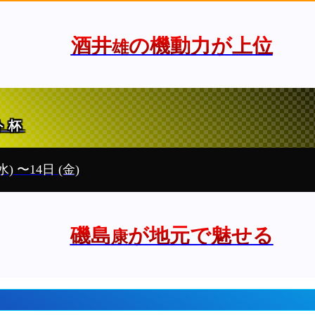
酒井
の機動力が上位
雄
ト杯
水)
〜14日
(金)
磯島
が地元で魅せる
康