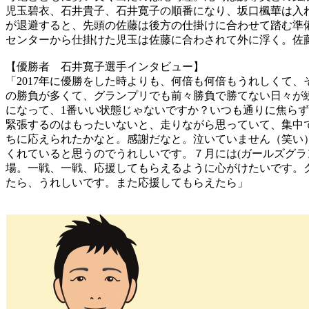
児玉碧衣、石井貴子、石井寛子の順番になり、坂口楓華は入
が退避すると、先頭の佐藤は後方の仕掛けに合わせて踏む準備
センターから仕掛けた児玉は佐藤に合わされて外に浮く。佐
【優勝者 石井寛子選手インタビュー】
「2017年に優勝をした時よりも、何倍も何倍もうれしくて
の勝負が多くて、グランプリでも前々勝負で勝てない日々が続
になって、1番いい状態じゃないですか？いつも通りに焦ら
緊張するのはもったいないと、走りながら思っていて、集中
ちに応えられたかなと。感謝だなと。泣いていません（笑い
くれていると思うのでうれしいです。７月には(ガールズグ
場。一戦、一戦、応援してもらえるように心がけたいです。
たら、うれしいです。また応援してもらえたら」