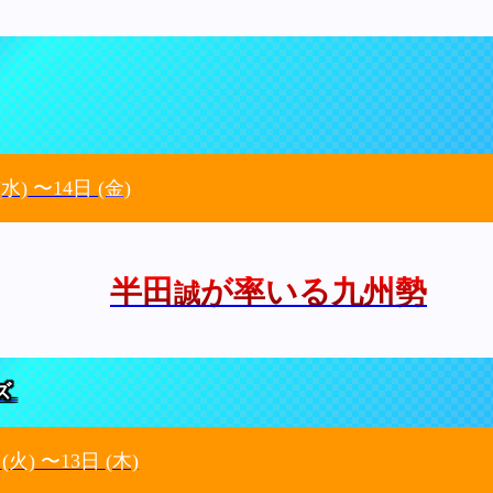
(水)
〜14日
(金)
半田
が率いる九州勢
誠
ズ
日
(火)
〜13日
(木)