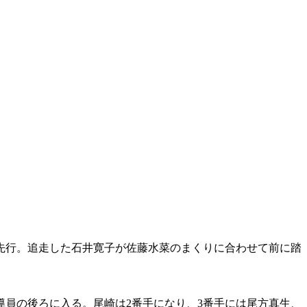
シ先行。追走した石井寛子が佐藤水菜のまくりに合わせて前に踏
員の後ろに入る。尾崎は2番手になり、3番手には尾方真生、