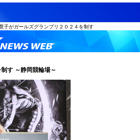
寛子がガールズグランプリ２０２４を制す
制す ～静岡競輪場～