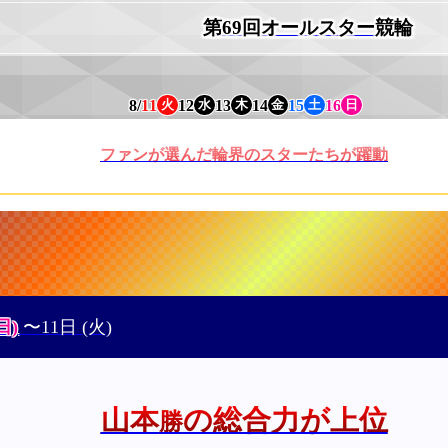
第69回オールスター競輪
8/
11
12
13
14
15
16
火
水
木
金
土
日
ファンが選んだ輪界のスターたちが躍動
日)
〜11日
(火)
山本
の総合力が上位
勝