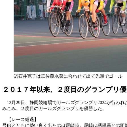
⑦石井寛子は③佐藤水菜に合わせて出て先頭でゴール
２０１７年以来、２度目のグランプリ優
12月29日、静岡競輪場でガールズグランプリ2024が行
みこみ、２度目のガールズグランプリを優勝した。
【レース経過】
号砲とともに勢い良く出たのは尾崎睦。尾崎は誘導員との距