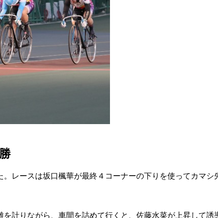
勝
われた。レースは坂口楓華が最終４コーナーの下りを使ってカマ
離を計りながら、車間を詰めて行くと、佐藤水菜が上昇して誘導