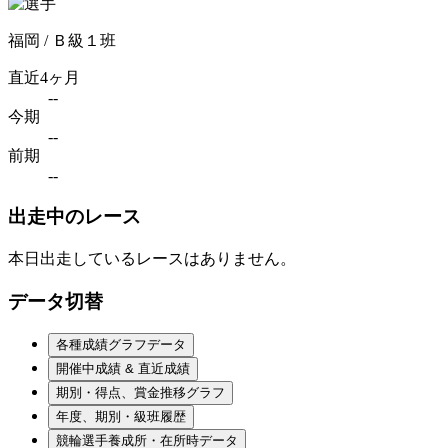
福岡 / Ｂ級１班
直近4ヶ月
--
今期
--
前期
--
出走中のレース
本日出走しているレースはありません。
データ切替
各種成績グラフデータ
開催中成績 & 直近成績
期別・得点、賞金推移グラフ
年度、期別・級班履歴
競輪選手養成所・在所時データ