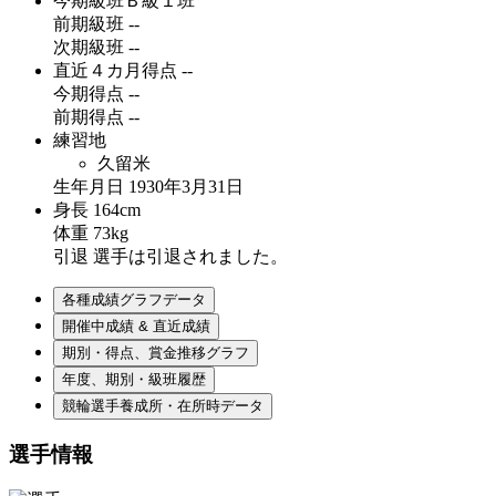
今期級班
Ｂ級１班
前期級班
--
次期級班
--
直近４カ月得点
--
今期得点
--
前期得点
--
練習地
久留米
生年月日
1930年3月31日
身長
164cm
体重
73kg
引退
選手は引退されました。
各種成績グラフデータ
開催中成績 & 直近成績
期別・得点、賞金推移グラフ
年度、期別・級班履歴
競輪選手養成所・在所時データ
選手情報