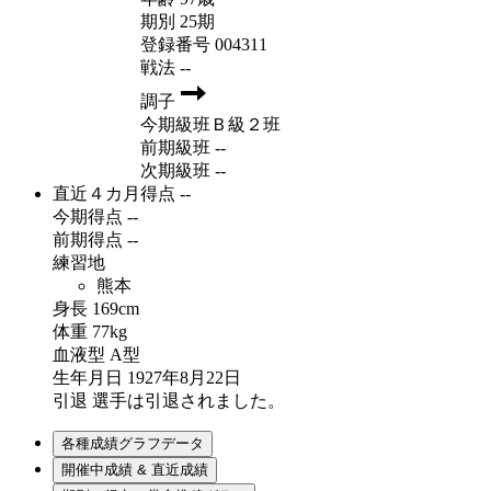
期別
25期
登録番号
004311
戦法
--
調子
今期級班
Ｂ級２班
前期級班
--
次期級班
--
直近４カ月得点
--
今期得点
--
前期得点
--
練習地
熊本
身長
169cm
体重
77kg
血液型
A型
生年月日
1927年8月22日
引退
選手は引退されました。
各種成績グラフデータ
開催中成績 & 直近成績