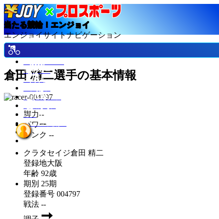
当たる競輪！エンジョイ
エンジョイサイトナビゲーション
HOME
選手インデックス
倉田 精二 大阪 Ａ級４班 
今日の結果
TMスケジュール
カレンダー
倉田 精二
選手の基本情報
ニュース
選手データ
記者ランキング
競輪場データ
脚力
--
INFO
パワー
エンジョイとは？
ランク
--
クラタセイジ
倉田 精二
登録地
大阪
年齢
92歳
期別
25期
登録番号
004797
戦法
--