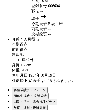
期別
10期
登録番号
006604
戦法
--
調子
今期級班
Ｂ級１班
前期級班
--
次期級班
--
直近４カ月得点
--
今期得点
--
前期得点
--
練習地
岸和田
身長
165cm
体重
61kg
生年月日
1934年10月19日
引退
松下 始選手は引退されました。
各種成績グラフデータ
開催中成績 & 直近成績
期別・得点、賞金推移グラフ
年度、期別・級班履歴