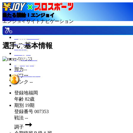
当たる競輪！エンジョイ
エンジョイサイトナビゲーション
HOME
選手インデックス
福岡 Ｂ級１班 プロフィール
今日の結果
TMスケジュール
カレンダー
選手の基本情報
ニュース
選手データ
記者ランキング
競輪場データ
脚力
--
INFO
パワー
エンジョイとは？
ランク
--
登録地
福岡
年齢
82歳
期別
19期
登録番号
007353
戦法
--
調子