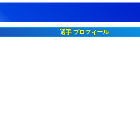
 & 開催中成績 & 直近成績
選手 プロフィール