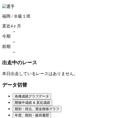
福岡 / Ｂ級１班
直近4ヶ月
--
今期
--
前期
--
出走中のレース
本日出走しているレースはありません。
データ切替
各種成績グラフデータ
開催中成績 & 直近成績
期別・得点、賞金推移グラフ
年度、期別・級班履歴