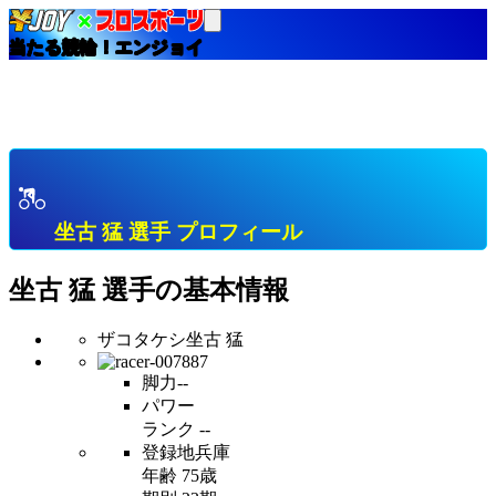
当たる競輪！エンジョイ
HOME
選手インデックス
坐古 猛 兵庫 Ｂ級１班 プロフィール & 開催中成績 &
直近成績
坐古 猛 選手 プロフィール
坐古 猛
選手の基本情報
ザコタケシ
坐古 猛
脚力
--
パワー
ランク
--
登録地
兵庫
年齢
75歳