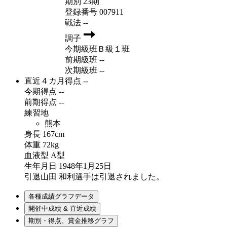
期別
23期
登録番号
007911
戦法
--
調子
今期級班
Ｂ級１班
前期級班
--
次期級班
--
直近４カ月得点
--
今期得点
--
前期得点
--
練習地
熊本
身長
167cm
体重
72kg
血液型
A型
生年月日
1948年1月25日
引退
山田 和利選手は引退されました。
各種成績グラフデータ
開催中成績 & 直近成績
期別・得点、賞金推移グラフ