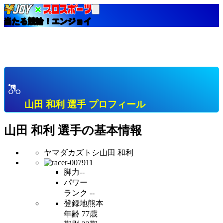
当たる競輪！エンジョイ
HOME
選手インデックス
山田 和利 熊本 Ｂ級１班 プロフィール & 開催中成績
& 直近成績
山田 和利 選手 プロフィール
山田 和利
選手の基本情報
ヤマダカズトシ
山田 和利
脚力
--
パワー
ランク
--
登録地
熊本
年齢
77歳