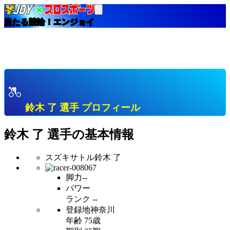
当たる競輪！エンジョイ
HOME
選手インデックス
鈴木 了 神奈川 Ａ級１班 プロフィール & 開催中成績
& 直近成績
鈴木 了 選手 プロフィール
鈴木 了
選手の基本情報
スズキサトル
鈴木 了
脚力
--
パワー
ランク
--
登録地
神奈川
年齢
75歳