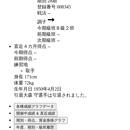
期別
28期
登録番号
008345
戦法
--
調子
今期級班
Ｂ級２班
前期級班
--
次期級班
--
直近４カ月得点
--
今期得点
--
前期得点
--
練習地
取手
身長
171cm
体重
72kg
生年月日
1950年4月2日
引退
大森 守選手は引退されました。
各種成績グラフデータ
開催中成績 & 直近成績
期別・得点、賞金推移グラフ
年度、期別・級班履歴