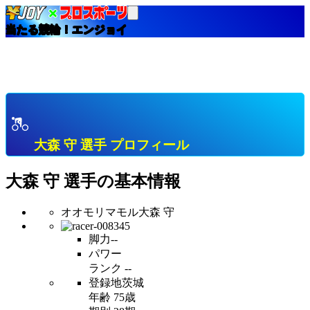
当たる競輪！エンジョイ
HOME
選手インデックス
大森 守 茨城 Ｂ級２班 プロフィール & 開催中成績 &
直近成績
大森 守 選手 プロフィール
大森 守
選手の基本情報
オオモリマモル
大森 守
脚力
--
パワー
ランク
--
登録地
茨城
年齢
75歳