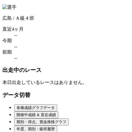
広島 / Ａ級４班
直近4ヶ月
--
今期
--
前期
--
出走中のレース
本日出走しているレースはありません。
データ切替
各種成績グラフデータ
開催中成績 & 直近成績
期別・得点、賞金推移グラフ
年度、期別・級班履歴