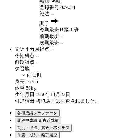
期別
36期
登録番号
009034
戦法
--
調子
今期級班
Ｂ級１班
前期級班
--
次期級班
--
直近４カ月得点
--
今期得点
--
前期得点
--
練習地
向日町
身長
167cm
体重
58kg
生年月日
1956年11月27日
引退
植田 哲也選手は引退されました。
各種成績グラフデータ
開催中成績 & 直近成績
期別・得点、賞金推移グラフ
年度、期別・級班履歴