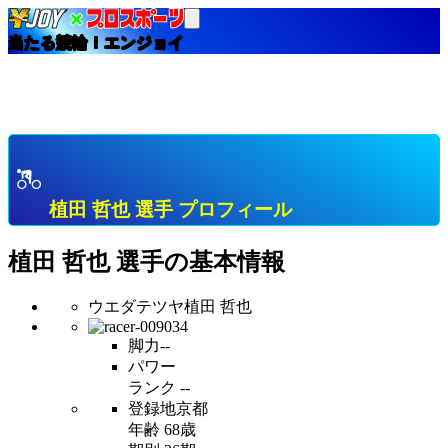
当たる競輪！エンジョイ
HOME
選手インデックス
植田 哲也 京都 Ｂ級１班 プロフィール & 開催中成績
& 直近成績
植田 哲也 選手 プロフィール
植田 哲也
選手の基本情報
ウエダテツヤ
植田 哲也
脚力
--
パワー
ランク
--
登録地
京都
年齢
68歳