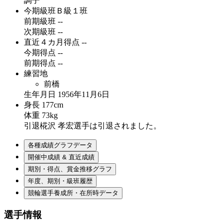
調子
今期級班
Ｂ級１班
前期級班
--
次期級班
--
直近４カ月得点
--
今期得点
--
前期得点
--
練習地
前橋
生年月日
1956年11月6日
身長
177cm
体重
73kg
引退
椛沢 孝宏選手は引退されました。
各種成績グラフデータ
開催中成績 & 直近成績
期別・得点、賞金推移グラフ
年度、期別・級班履歴
競輪選手養成所・在所時データ
選手情報