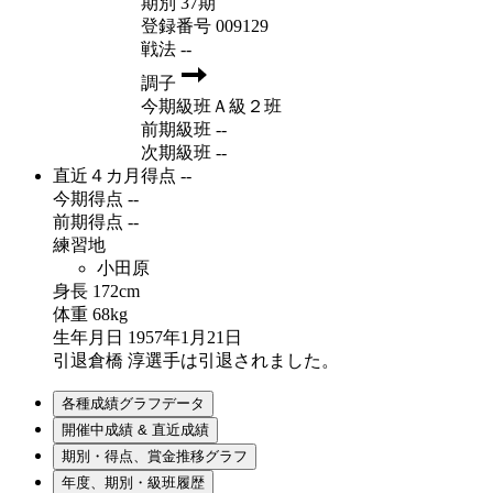
期別
37期
登録番号
009129
戦法
--
調子
今期級班
Ａ級２班
前期級班
--
次期級班
--
直近４カ月得点
--
今期得点
--
前期得点
--
練習地
小田原
身長
172cm
体重
68kg
生年月日
1957年1月21日
引退
倉橋 淳選手は引退されました。
各種成績グラフデータ
開催中成績 & 直近成績
期別・得点、賞金推移グラフ
年度、期別・級班履歴