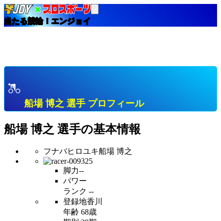
当たる競輪！エンジョイ
HOME
選手インデックス
船場 博之 香川 Ａ級１班 プロフィール & 開催中成績
& 直近成績
船場 博之 選手 プロフィール
船場 博之
選手の基本情報
フナバヒロユキ
船場 博之
脚力
--
パワー
ランク
--
登録地
香川
年齢
68歳