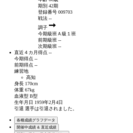
期別
42期
登録番号
009703
戦法
--
調子
今期級班
Ａ級１班
前期級班
--
次期級班
--
直近４カ月得点
--
今期得点
--
前期得点
--
練習地
高知
身長
170cm
体重
67kg
血液型
B型
生年月日
1959年2月4日
引退
選手は引退されました。
各種成績グラフデータ
開催中成績 & 直近成績