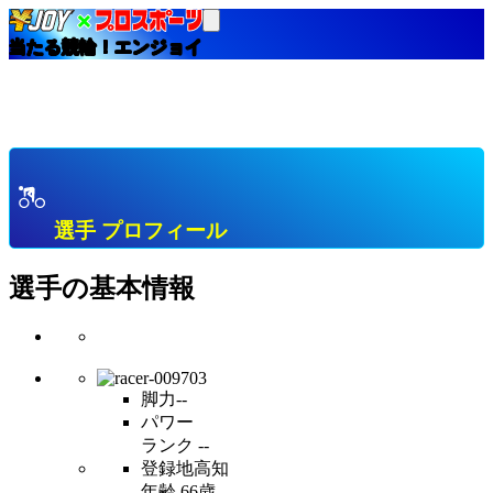
当たる競輪！エンジョイ
HOME
選手インデックス
高知 Ａ級１班 プロフィール & 開催中成績 & 直近成
績
選手 プロフィール
選手の基本情報
脚力
--
パワー
ランク
--
登録地
高知
年齢
66歳