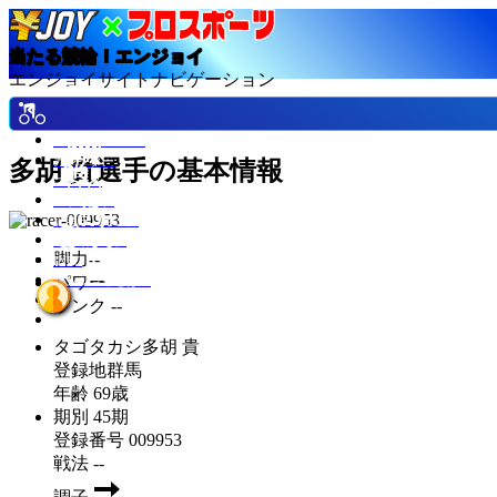
当たる競輪！エンジョイ
エンジョイサイトナビゲーション
HOME
選手インデックス
多胡 貴 群馬 Ａ級４班 プ
今日の結果
TMスケジュール
カレンダー
多胡 貴
選手の基本情報
ニュース
選手データ
記者ランキング
競輪場データ
脚力
--
INFO
パワー
エンジョイとは？
ランク
--
タゴタカシ
多胡 貴
登録地
群馬
年齢
69歳
期別
45期
登録番号
009953
戦法
--