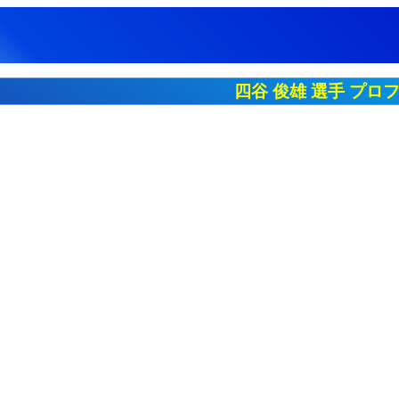
プロフィール & 開催中成績 & 直近成績
四谷 俊雄 選手 プロ