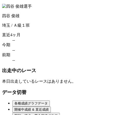
四谷 俊雄
埼玉 / Ａ級１班
直近4ヶ月
--
今期
--
前期
--
出走中のレース
本日出走しているレースはありません。
データ切替
各種成績グラフデータ
開催中成績 & 直近成績