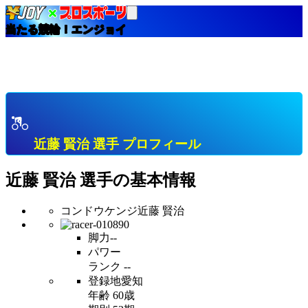
当たる競輪！エンジョイ
HOME
選手インデックス
近藤 賢治 愛知 Ａ級２班 プロフィール & 開催中成績
& 直近成績
近藤 賢治 選手 プロフィール
近藤 賢治
選手の基本情報
コンドウケンジ
近藤 賢治
脚力
--
パワー
ランク
--
登録地
愛知
年齢
60歳