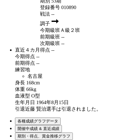
期別
53期
登録番号
010890
戦法
--
調子
今期級班
Ａ級２班
前期級班
--
次期級班
--
直近４カ月得点
--
今期得点
--
前期得点
--
練習地
名古屋
身長
168cm
体重
66kg
血液型
O型
生年月日
1964年8月15日
引退
近藤 賢治選手は引退されました。
各種成績グラフデータ
開催中成績 & 直近成績
期別・得点、賞金推移グラフ