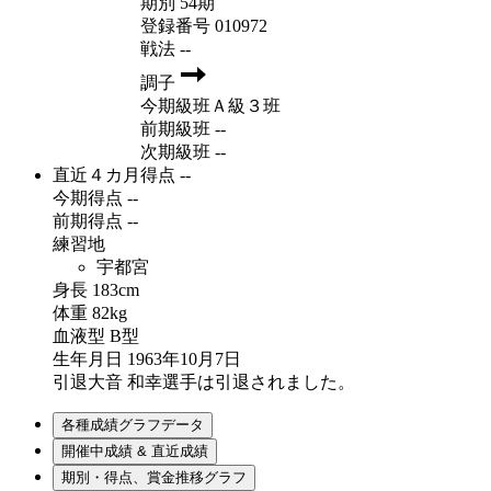
期別
54期
登録番号
010972
戦法
--
調子
今期級班
Ａ級３班
前期級班
--
次期級班
--
直近４カ月得点
--
今期得点
--
前期得点
--
練習地
宇都宮
身長
183cm
体重
82kg
血液型
B型
生年月日
1963年10月7日
引退
大音 和幸選手は引退されました。
各種成績グラフデータ
開催中成績 & 直近成績
期別・得点、賞金推移グラフ