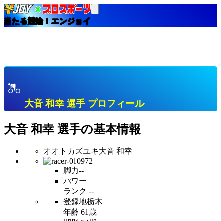
当たる競輪！エンジョイ
HOME
選手インデックス
大音 和幸 栃木 Ａ級３班 プロフィール & 開催中成績
& 直近成績
大音 和幸 選手 プロフィール
大音 和幸
選手の基本情報
オオトカズユキ
大音 和幸
脚力
--
パワー
ランク
--
登録地
栃木
年齢
61歳