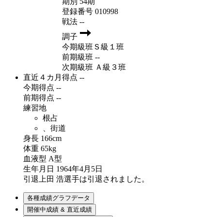
期別
54期
登録番号
010998
戦法
--
調子
今期級班
Ｓ級１班
前期級班
--
次期級班
Ａ級３班
直近４カ月得点
--
今期得点
--
前期得点
--
練習地
根占
、街道
身長
166cm
体重
65kg
血液型
A型
生年月日
1964年4月5日
引退
上田 浩選手は引退されました。
各種成績グラフデータ
開催中成績 & 直近成績