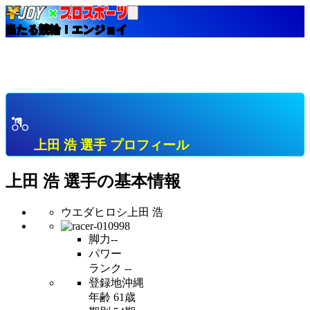
当たる競輪！エンジョイ
HOME
選手インデックス
上田 浩 沖縄 Ｓ級１班 プロフィール & 開催中成績 &
直近成績
上田 浩 選手 プロフィール
上田 浩
選手の基本情報
ウエダヒロシ
上田 浩
脚力
--
パワー
ランク
--
登録地
沖縄
年齢
61歳