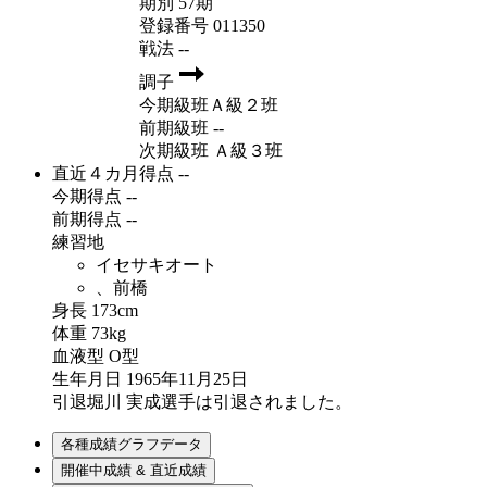
期別
57期
登録番号
011350
戦法
--
調子
今期級班
Ａ級２班
前期級班
--
次期級班
Ａ級３班
直近４カ月得点
--
今期得点
--
前期得点
--
練習地
イセサキオート
、前橋
身長
173cm
体重
73kg
血液型
O型
生年月日
1965年11月25日
引退
堀川 実成選手は引退されました。
各種成績グラフデータ
開催中成績 & 直近成績