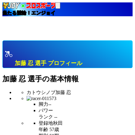
当たる競輪！エンジョイ
HOME
選手インデックス
加藤 忍 秋田 Ｓ級１班 プロフィール & 開催中成績 &
直近成績
加藤 忍 選手 プロフィール
加藤 忍
選手の基本情報
カトウシノブ
加藤 忍
脚力
--
パワー
ランク
--
登録地
秋田
年齢
57歳