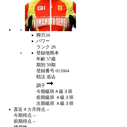
脚力
34
パワー
ランク
28
登録地
熊本
年齢
57歳
期別
59期
登録番号
011664
戦法
追込
調子
今期級班
Ａ級３班
前期級班
Ａ級３班
次期級班
Ａ級３班
直近４カ月得点
--
今期得点
--
前期得点
--