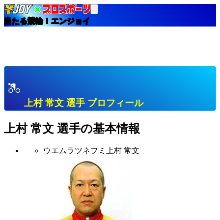
当たる競輪！エンジョイ
HOME
選手インデックス
上村 常文 熊本 Ａ級３班 プロフィール & 開催中成績
& 直近成績
上村 常文 選手 プロフィール
上村 常文
選手の基本情報
ウエムラツネフミ
上村 常文