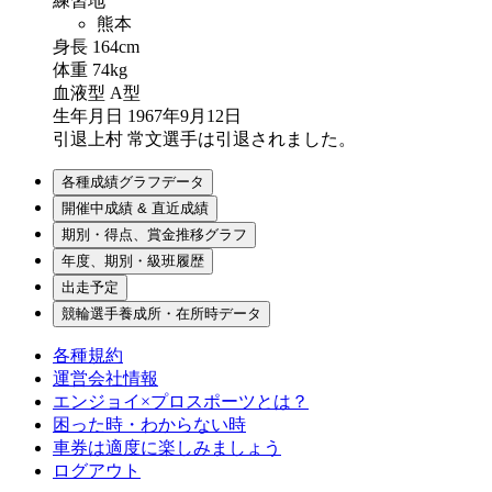
練習地
熊本
身長
164cm
体重
74kg
血液型
A型
生年月日
1967年9月12日
引退
上村 常文選手は引退されました。
各種成績グラフデータ
開催中成績 & 直近成績
期別・得点、賞金推移グラフ
年度、期別・級班履歴
出走予定
競輪選手養成所・在所時データ
各種規約
運営会社情報
エンジョイ×プロスポーツとは？
困った時・わからない時
車券は適度に楽しみましょう
ログアウト