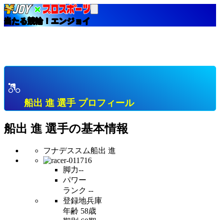
当たる競輪！エンジョイ
HOME
選手インデックス
船出 進 兵庫 Ｓ級２班 プロフィール & 開催中成績 &
直近成績
船出 進 選手 プロフィール
船出 進
選手の基本情報
フナデススム
船出 進
脚力
--
パワー
ランク
--
登録地
兵庫
年齢
58歳