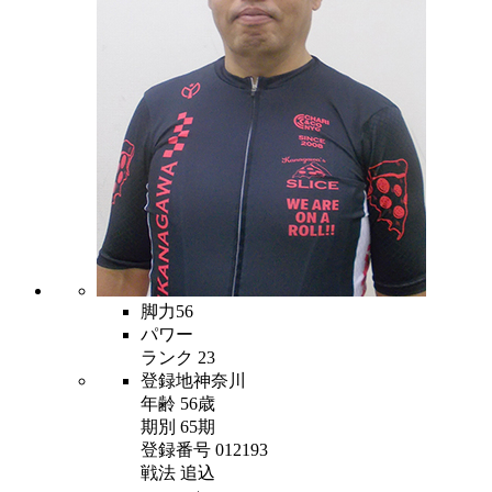
脚力
56
パワー
ランク
23
登録地
神奈川
年齢
56歳
期別
65期
登録番号
012193
戦法
追込