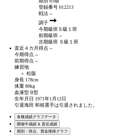
期別
65期
登録番号
012213
戦法
--
調子
今期級班
Ｓ級１班
前期級班
--
次期級班
Ｓ級１班
直近４カ月得点
--
今期得点
--
前期得点
--
練習地
松阪
身長
178cm
体重
80kg
血液型
B型
生年月日
1971年1月12日
引退
海田 和裕選手は引退されました。
各種成績グラフデータ
開催中成績 & 直近成績
期別・得点、賞金推移グラフ