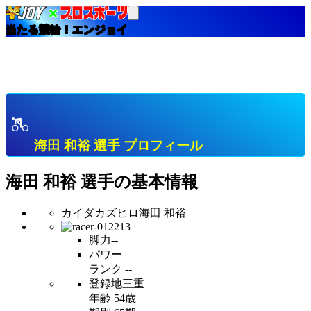
当たる競輪！エンジョイ
HOME
選手インデックス
海田 和裕 三重 Ｓ級１班 プロフィール & 開催中成績
& 直近成績
海田 和裕 選手 プロフィール
海田 和裕
選手の基本情報
カイダカズヒロ
海田 和裕
脚力
--
パワー
ランク
--
登録地
三重
年齢
54歳