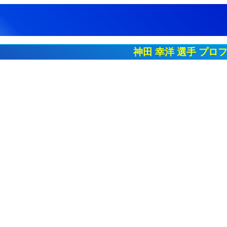
プロフィール & 開催中成績 & 直近成績
神田 幸洋 選手 プロ