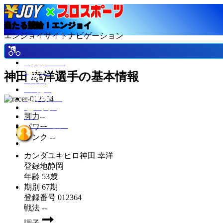
当たる競輪！エンジョイ
エンジョイサイトナビゲーション
HOME
選手インデックス
神田 幸洋 静岡 Ｓ級３班 
今日の結果
TMスケジュール
カレンダー
神田 幸洋
選手の基本情報
ニュース
選手データ
記者ランキング
競輪場データ
脚力
--
INFO
パワー
エンジョイとは？
ランク
--
カンダユキヒロ
神田 幸洋
登録地
静岡
年齢
53歳
期別
67期
登録番号
012364
戦法
--