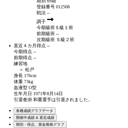
期別
69期
登録番号
012508
戦法
--
調子
今期級班
Ｓ級１班
前期級班
--
次期級班
Ｓ級２班
直近４カ月得点
--
今期得点
--
前期得点
--
練習地
松戸
身長
176cm
体重
73kg
血液型
O型
生年月日
1971年8月14日
引退
沓掛 和重選手は引退されました。
各種成績グラフデータ
開催中成績 & 直近成績
期別・得点、賞金推移グラフ