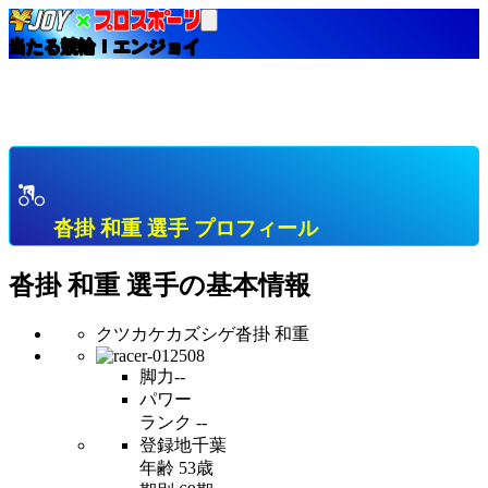
当たる競輪！エンジョイ
HOME
選手インデックス
沓掛 和重 千葉 Ｓ級１班 プロフィール & 開催中成績
& 直近成績
沓掛 和重 選手 プロフィール
沓掛 和重
選手の基本情報
クツカケカズシゲ
沓掛 和重
脚力
--
パワー
ランク
--
登録地
千葉
年齢
53歳