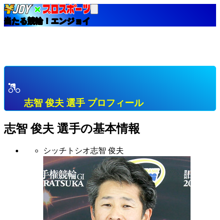
当たる競輪！エンジョイ
HOME
選手インデックス
志智 俊夫 岐阜 Ｓ級１班 プロフィール & 開催中成績
& 直近成績
志智 俊夫 選手 プロフィール
志智 俊夫
選手の基本情報
シッチトシオ
志智 俊夫