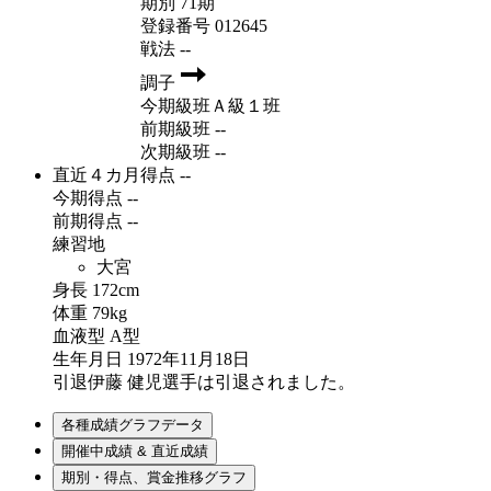
期別
71期
登録番号
012645
戦法
--
調子
今期級班
Ａ級１班
前期級班
--
次期級班
--
直近４カ月得点
--
今期得点
--
前期得点
--
練習地
大宮
身長
172cm
体重
79kg
血液型
A型
生年月日
1972年11月18日
引退
伊藤 健児選手は引退されました。
各種成績グラフデータ
開催中成績 & 直近成績
期別・得点、賞金推移グラフ