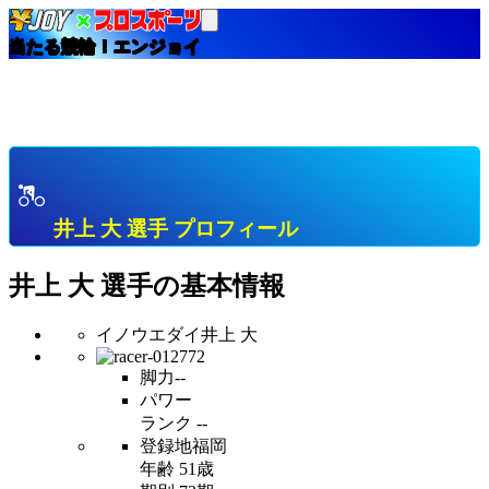
当たる競輪！エンジョイ
HOME
選手インデックス
井上 大 福岡 Ａ級１班 プロフィール & 開催中成績 &
直近成績
井上 大 選手 プロフィール
井上 大
選手の基本情報
イノウエダイ
井上 大
脚力
--
パワー
ランク
--
登録地
福岡
年齢
51歳