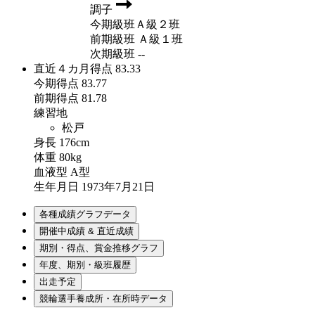
調子
今期級班
Ａ級２班
前期級班
Ａ級１班
次期級班
--
直近４カ月得点
83.33
今期得点
83.77
前期得点
81.78
練習地
松戸
身長
176cm
体重
80kg
血液型
A型
生年月日
1973年7月21日
各種成績グラフデータ
開催中成績 & 直近成績
期別・得点、賞金推移グラフ
年度、期別・級班履歴
出走予定
競輪選手養成所・在所時データ