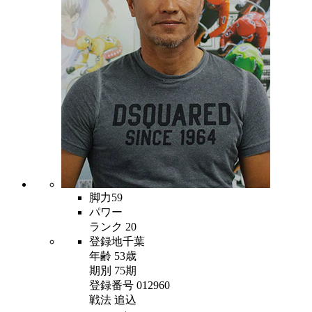
脚力
59
パワー
ランク
20
登録地
千葉
年齢
53歳
期別
75期
登録番号
012960
戦法
追込