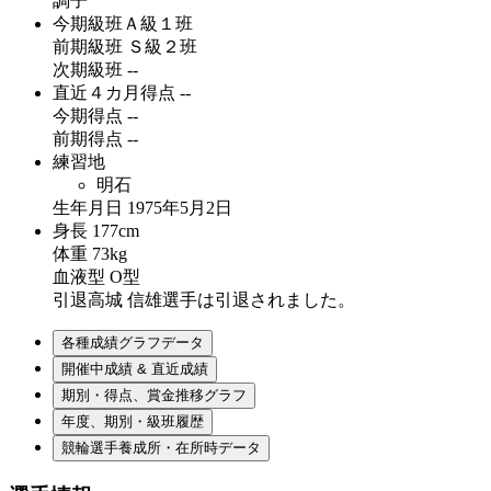
調子
今期級班
Ａ級１班
前期級班
Ｓ級２班
次期級班
--
直近４カ月得点
--
今期得点
--
前期得点
--
練習地
明石
生年月日
1975年5月2日
身長
177cm
体重
73kg
血液型
O型
引退
高城 信雄選手は引退されました。
各種成績グラフデータ
開催中成績 & 直近成績
期別・得点、賞金推移グラフ
年度、期別・級班履歴
競輪選手養成所・在所時データ