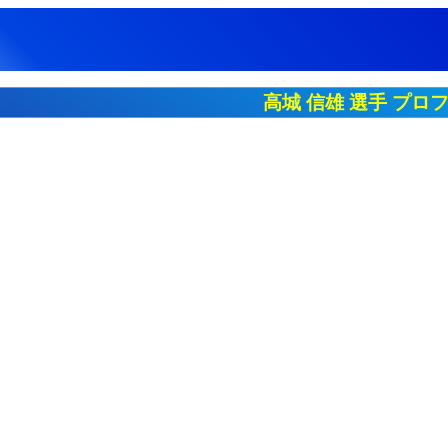
プロフィール & 開催中成績 & 直近成績
高城 信雄 選手 プロ