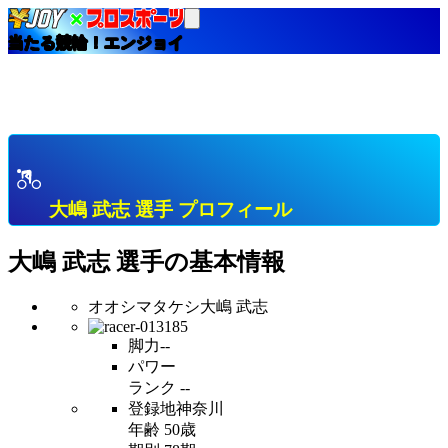
当たる競輪！エンジョイ
HOME
選手インデックス
大嶋 武志 神奈川 Ｂ級１班 プロフィール & 開催中成
績 & 直近成績
大嶋 武志 選手 プロフィール
大嶋 武志
選手の基本情報
オオシマタケシ
大嶋 武志
脚力
--
パワー
ランク
--
登録地
神奈川
年齢
50歳