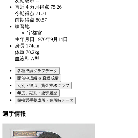
次期級班
--
直近４カ月得点
75.26
今期得点
71.71
前期得点
80.57
練習地
宇都宮
生年月日
1976年9月14日
身長
174cm
体重
70.2kg
血液型
A型
各種成績グラフデータ
開催中成績 & 直近成績
期別・得点、賞金推移グラフ
年度、期別・級班履歴
競輪選手養成所・在所時データ
選手情報