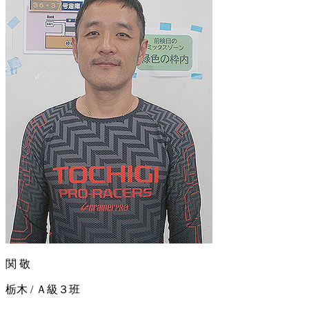
関 敬
栃木 / Ａ級３班