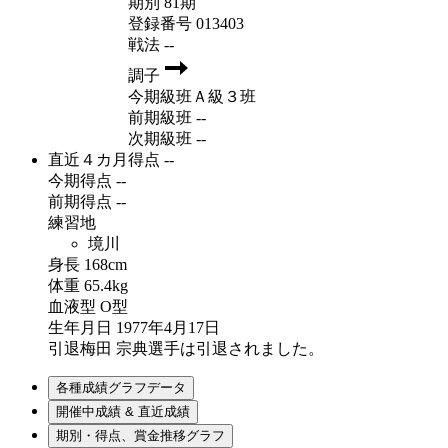
期別
81期
登録番号
013403
戦法
--
調子
今期級班
Ａ級３班
前期級班
--
次期級班
--
直近４カ月得点
--
今期得点
--
前期得点
--
練習地
境川
身長
168cm
体重
65.4kg
血液型
O型
生年月日
1977年4月17日
引退
梅田 宗典選手は引退されました。
各種成績グラフデータ
開催中成績 & 直近成績
期別・得点、賞金推移グラフ