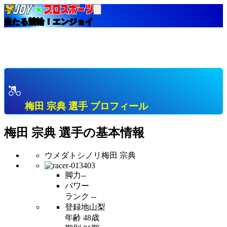
当たる競輪！エンジョイ
HOME
選手インデックス
梅田 宗典 山梨 Ａ級３班 プロフィール & 開催中成績
& 直近成績
梅田 宗典 選手 プロフィール
梅田 宗典
選手の基本情報
ウメダトシノリ
梅田 宗典
脚力
--
パワー
ランク
--
登録地
山梨
年齢
48歳