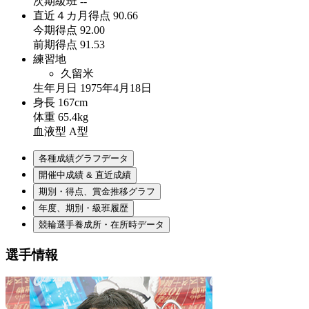
次期級班
--
直近４カ月得点
90.66
今期得点
92.00
前期得点
91.53
練習地
久留米
生年月日
1975年4月18日
身長
167cm
体重
65.4kg
血液型
A型
各種成績グラフデータ
開催中成績 & 直近成績
期別・得点、賞金推移グラフ
年度、期別・級班履歴
競輪選手養成所・在所時データ
選手情報