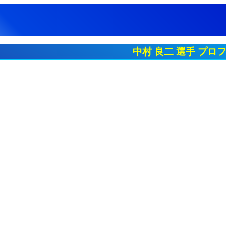
プロフィール & 開催中成績 & 直近成績
中村 良二 選手 プロ