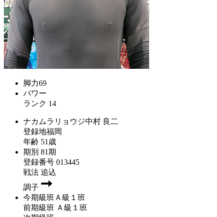
脚力
69
パワー
ランク
14
ナカムラリョウジ
中村 良二
登録地
福岡
年齢
51歳
期別
81期
登録番号
013445
戦法
追込
調子
今期級班
Ａ級１班
前期級班
Ａ級１班