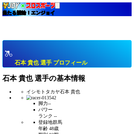
当たる競輪！エンジョイ
HOME
選手インデックス
石本 貴也 群馬 Ａ級２班 プロフィール & 開催中成績
& 直近成績
石本 貴也 選手 プロフィール
石本 貴也
選手の基本情報
イシモトタカヤ
石本 貴也
脚力
--
パワー
ランク
--
登録地
群馬
年齢
48歳