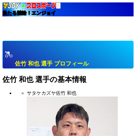
当たる競輪！エンジョイ
HOME
選手インデックス
佐竹 和也 徳島 Ａ級１班 プロフィール & 開催中成績
& 直近成績
佐竹 和也 選手 プロフィール
佐竹 和也
選手の基本情報
サタケカズヤ
佐竹 和也