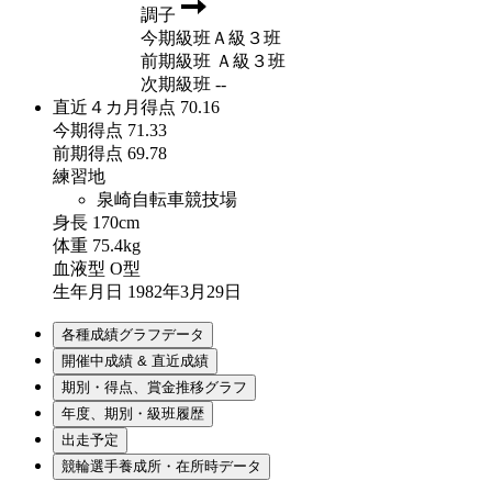
調子
今期級班
Ａ級３班
前期級班
Ａ級３班
次期級班
--
直近４カ月得点
70.16
今期得点
71.33
前期得点
69.78
練習地
泉崎自転車競技場
身長
170cm
体重
75.4kg
血液型
O型
生年月日
1982年3月29日
各種成績グラフデータ
開催中成績 & 直近成績
期別・得点、賞金推移グラフ
年度、期別・級班履歴
出走予定
競輪選手養成所・在所時データ